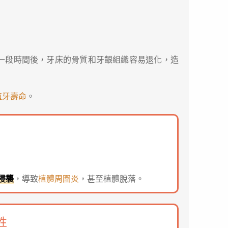
一段時間後，牙床的骨質和牙齦組織容易退化，造
植牙壽命
。
侵襲
，導致
植體周圍炎
，甚至植體脫落。
性