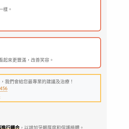
一樣。
看起來更豐滿，改善笑容。
繫，我們會給您最專業的建議及治療！
-456
我
再進行縫合
，以增加牙齦厚度和保護植體。