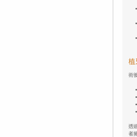
植
術
透
者