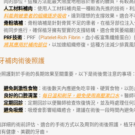
肉的部位。這種方法能最大限度地相容於患者的體質，有較高
人工材料補肉
：使用人工材料補肉是一種較為先進的技術，利
料能夠被患者的組織逐步吸收
，達到理想的支撐效果。適合不
骨粉填補
：骨粉填補是針對骨質不足的患者，在植牙部位注入
術同步進行，確保植牙擁有堅實的支撐結構，適合骨質萎縮嚴
PRF技術
：PRF（
Platelet-Rich Fibrin
，血小板富集纖維蛋白）
將其應用於補肉部位
，以加速組織修復。這種方法減少排異風
牙補肉術後照護
後照護對於手術的長期效果至關重要，以下是術後需注意的事項
避免刺激性食物
：術後數天內應避免吃辛辣、硬質食物，以防
良好的口腔清潔
：
每日溫和刷牙，避免使用高壓漱口水
。醫師
定期回診
：定期回診以便醫師檢查恢復情況，並及時處理任何
避免吸煙
：吸煙會影響組織癒合，建議在術後一段時間內避免
過詳細的術前評估、適合的手術方式以及周到的術後照護，植牙
擁有健康、美觀的牙齒。