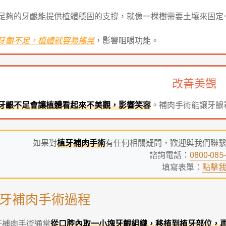
足夠的牙齦能提供植體穩固的支撐，就像一棵樹需要土壤來固定
牙齦不足，植體就容易搖晃
，影響咀嚼功能。
改善美觀
牙齦不足會讓植體看起來不美觀，影響笑容
。補肉手術能讓牙齦
如果對
植牙補肉手術
有任何相關疑問，歡迎與我們聯
諮詢電話：
0800-085
填寫表單：
點擊
牙補肉手術過程
牙補肉手術通常
從口腔內取一小塊牙齦組織，移植到植牙部位，