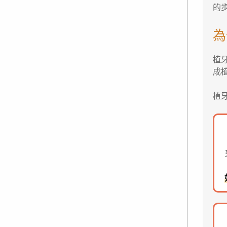
的
為
植
成
植