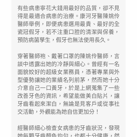
有些病患寧花大錢用最好的品質，卻不見
得是最適合病患的治療。康河牙醫陳姚伶
醫師舉例，即便病患選用最貴、最好的全
瓷冠假牙，若不注重口腔的清潔與保養，
預防病菌孳生，假牙也無法使用長久。
穿著醫師袍、戴著口罩的陳姚伶醫師，言
談中透露出她的冷靜與細心。曾經有一名
面貌姣好的超級女業務員，憑著專業與外
型優勢讓她的業績名列前茅，然而她十分
介意自己一口黃牙，於是上網蒐集了一些
改善牙色的資訊，希望能做美白貼片，讓
牙齒看起來潔白，無論是見客戶或從事社
交活動，外觀能為她自信更加分！
經醫師細心檢查女病患的牙齒狀況，發現
她每顆牙齒顏色均勻，也都十分健康，然