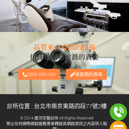
品質來自卓越的技術
信任是用心灌溉的資產
0800-085-456
填寫預約表單
診所位置 : 台北市南京東路四段77號2樓
© 2014 康河牙醫診所 All Rights Reserved
禁止任何網際網路服務業者轉錄其網路資訊之內容供人點