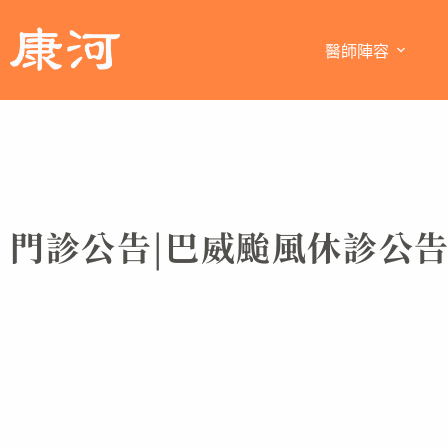
醫師陣容
門診公告|巴威颱風休診公