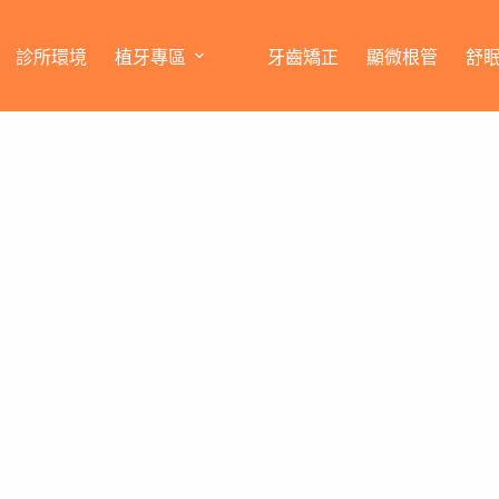
診所環境
植牙專區
牙齒矯正
顯微根管
舒
告