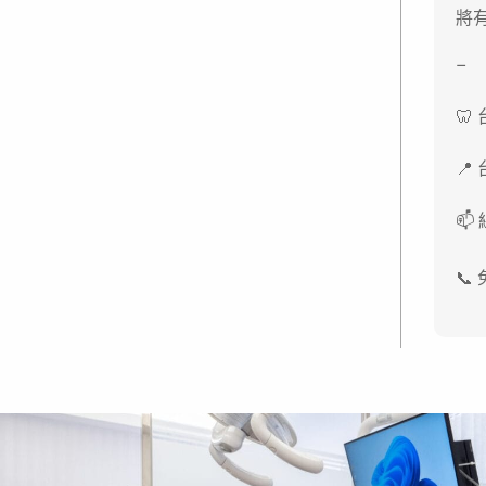
將
–
🦷
📍
📫
📞