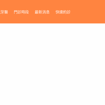
眠牙醫
門診時段
最新消息
快速約診