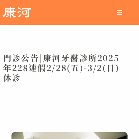
門診公告|康河牙醫診所2025
年228連假2/28(五)-3/2(日)
休診