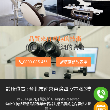
品質來自卓越的技術
信任是用心灌溉的資產
0800-085-456
填寫預約表單
診所位置 : 台北市南京東路四段77號2樓
© 2014 康河牙醫診所 All Rights Reserved
禁止任何網際網路服務業者轉錄其網路資訊之內容供人點
閱。