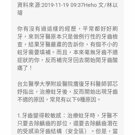
資料來源:2019-11-19 09:37Heho 文/林以
璿
你有沒有過這樣的經歷，平常都好好刷
牙，來到牙醫原本只是做例行性的牙齒檢
查，結果牙醫嚴肅的告訴你，有個不小的
蛀牙需要填補。而且，本來毫無牙齒不適
症狀的你，反而補完牙回去開始鬧牙齒酸
痛了！
台北醫學大學附設醫院膺復牙科醫師郭芯
妤指出，治療蛀牙後，反而開始出現牙齒
不適的原因，常見有以下9種原因。
1.牙齒變得較敏感：治療蛀牙時，牙醫不
只要去除齲齒的部位，還要去除齲齒潛在
的受感染牙齒結構（安全區）。但是，當