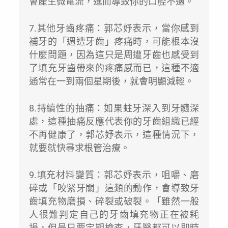
會產生微電流，進而導致你的口腔不適。
7.其他牙齒疼痛：郭芯妤表示，當你感到
補牙的「週遭牙齒」疼痛時，可能根本沒
什麼問題，因為這只是周遭牙齒也感受到
了填充牙齒帶來的疼痛感而已，這種不適
通常在一到兩個星期後，就會明顯減輕。
8.持續性的抽痛：如果蛀牙深入到牙髓深
處，這種抽痛反應代表你的牙齒組織已經
不再健康了，郭芯妤表示，這種情況下，
就要就快尋求根管治療。
9.填充材料變質：郭芯妤表示，咀嚼、磨
碎或「咬緊牙關」這類的動作，會導致牙
齒填充物磨損、碎裂或破裂。「雖然一般
人很難判定自己的牙齒填充物正在被耗
損，但是只要定期檢查，牙醫都可以即時