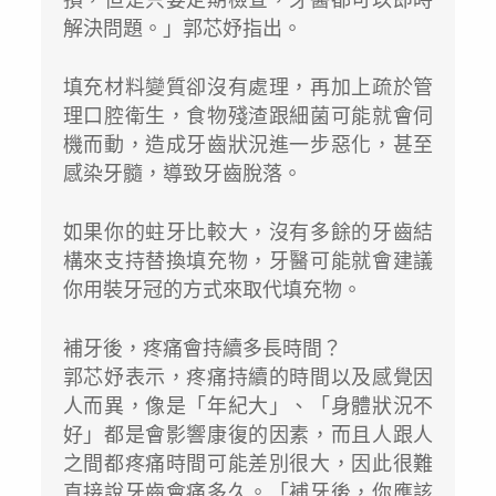
解決問題。」郭芯妤指出。
填充材料變質卻沒有處理，再加上疏於管
理口腔衛生，食物殘渣跟細菌可能就會伺
機而動，造成牙齒狀況進一步惡化，甚至
感染牙髓，導致牙齒脫落。
如果你的蛀牙比較大，沒有多餘的牙齒結
構來支持替換填充物，牙醫可能就會建議
你用裝牙冠的方式來取代填充物。
補牙後，疼痛會持續多長時間？
郭芯妤表示，疼痛持續的時間以及感覺因
人而異，像是「年紀大」、「身體狀況不
好」都是會影響康復的因素，而且人跟人
之間都疼痛時間可能差別很大，因此很難
直接說牙齒會痛多久。「補牙後，你應該