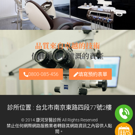
品質來自卓越的技術
信任是用心灌溉的資產
0800-085-456
填寫預約表單
診所位置 : 台北市南京東路四段77號2樓
© 2014 康河牙醫診所 All Rights Reserved
禁止任何網際網路服務業者轉錄其網路資訊之內容供人點
閱。