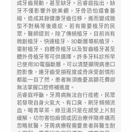
成牙齒晃動，甚至缺牙。呂睿庭指出，缺
牙不僅影響外貌美觀，牙骨恐怕還會萎
縮，造成其餘健康牙齒位移，進而變成臉
型不對稱等後遺症。若有需要植牙的民
眾，醫師提到，除了傳統植牙，目前尚有
微創植牙、快速植牙、3D斷層導航植牙、
雷射植牙、自體骨植牙以及智齒植牙甚至
體外骨植牙等可供選擇。許多牙科診所早
已使用3D電腦斷層，可以清楚顯現病患口
腔影像，連牙齒受損程度或骨床受創情形
都能一目了然，患者無須擔憂高額花費卻
無法掌握口腔修補進度。
呂睿庭呼籲，牙周病無法自行痊癒，民眾
若發現自身火氣大、有口臭、刷牙頻頻流
血，喝青草茶、綠豆湯只是在感受上片刻
緩解，切勿害怕麻煩或因治療伴隨疼痛而
忽略就醫。牙周病療程需要患者與醫生耐