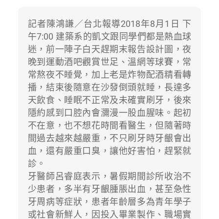
記者陳鴻謙／台北報導2018年8月1日 下
午7:00 建築系的凱文跟同學們都是熱血球
迷，前一陣子白天趕期末報告設計圖，夜
晚到運動酒吧觀賞世足、溫網等球賽，常
常熬夜不睡覺，加上老是炸物配酒精看轉
播，結束後隨意在沙發倒頭就睡，長達多
天飲食、睡眠不正常及未確實刷牙，後來
隱約感到口腔內會瀰漫一股血腥味。起初
不在意，也不想花時間看醫生，但隨著時
間過去越來越嚴重，不只刷牙時牙齦會出
血，還有嚴重口臭，讓他好害怕，趕緊就
診。
牙醫師呂睿庭表示，暑假期間診所收治不
少患者，多半有牙齦腫脹出血，甚至急性
牙周病等症狀，患者年齡層多為青年學子
或社會新鮮人，因投入畢業製作、職場實