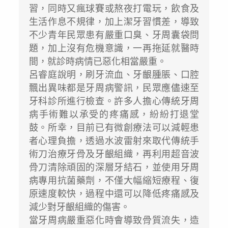
習，同時又瘋球賽或熬夜打電玩，飲食及
生活作息不規律，加上潔牙習慣差，導致
不少青年民眾患有嚴重口臭、牙周囊袋問
題，加上沒有危機意識，一再拖延就醫時
間，就診時病情已惡化相當嚴重。
呂睿庭說明，刷牙流血、牙齦腫脹、口腔
飄出異味都是牙周病警訊，民眾應儘速至
牙科診所進行檢查。許多人擔心傳統牙周
病手術難以承受的疼痛感，紛紛打退堂
鼓。所幸，目前已有微創療法可以減輕患
者心理負擔，透過水波雷射來取代傳統手
術刀治療牙骨及牙齦組織，再利用超音波
骨刀清除頑固的深層牙結石，並使用牙周
病專用抗菌藥劑，不僅大幅縮短療程、復
原速度較快，過程中還可以降低疼痛感及
減少對牙齦組織的傷害。
當牙周病嚴重惡化時會導致骨質流失，造