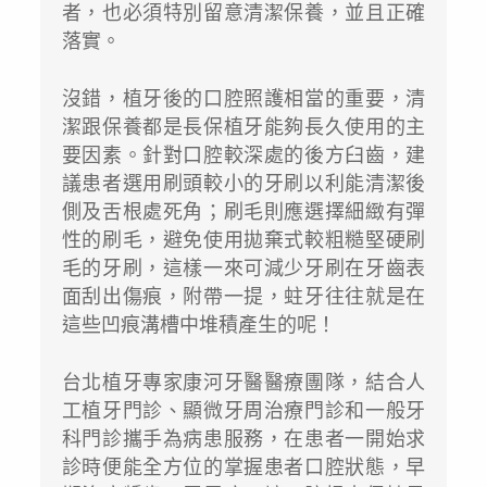
者，也必須特別留意清潔保養，並且正確
落實。
沒錯，植牙後的口腔照護相當的重要，清
潔跟保養都是長保植牙能夠長久使用的主
要因素。針對口腔較深處的後方臼齒，建
議患者選用刷頭較小的牙刷以利能清潔後
側及舌根處死角；刷毛則應選擇細緻有彈
性的刷毛，避免使用拋棄式較粗糙堅硬刷
毛的牙刷，這樣一來可減少牙刷在牙齒表
面刮出傷痕，附帶一提，蛀牙往往就是在
這些凹痕溝槽中堆積產生的呢！
台北植牙專家康河牙醫醫療團隊，結合人
工植牙門診、顯微牙周治療門診和一般牙
科門診攜手為病患服務，在患者一開始求
診時便能全方位的掌握患者口腔狀態，早