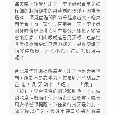
每天晚上睡覺前刷牙，李小姐都會用牙線
仔細的將齒縫中的菜渣剔除乾淨，因為年
過30，深覺齒縫間隙似乎越來越大、吃東
西常會卡肉卡菜渣；直到有一天，李小姐
刷牙時發現上排齒列有部分牙齦位置變得
愈來愈高，用肉眼就能看見牙根，這讓她
非常擔憂而更認真用力刷牙，最後卻讓牙
齒變得敏感、牙齒不穩，這是怎麼回事
呢？
台北康河牙醫提醒患者，刷牙也是大有學
問，絕對不是靠蠻力、拉長刷牙時間就是
正確！刷牙動作「輕」、「柔」、
「按」，配合適合的刷頭和刷毛，才能做
到深度清潔而不傷牙齒表面琺瑯質。院長
周安平醫師提醒，不僅對待真牙是如此，
缺牙後以植牙、假牙重建口腔齒列的患