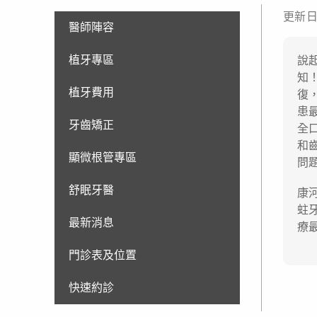
更新日期
醫師陣容
植牙專區
說
知
植牙費用
復
患
牙齒矯正
全
和
顯微根管專區
問
舒眠牙醫
康
蛀
最新消息
療
門診表及位置
快速約診