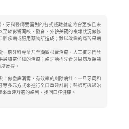
壞，牙科醫師要面對的各式疑難雜症將會更多且未
以至於影響開咬、發音、外貌美觀的複雜狀況做修
口腔疾病或服用藥物所造成；難以啟齒的痛苦是病
從一般牙科專業乃至顯微根管治療、人工植牙門診
供最縝密仔細的治療；齒牙動搖先看牙周病及齲齒
再度反撲。
尖上做徹底消毒，有效率的剷除病灶。一旦牙周和
牙等多元方式來進行全口重建計劃；醫師可透過治
置來重建舒適的齒列、找回口腔健康。