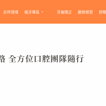
診所環境
植牙專區
牙齒矯正
顯微根管
舒
路 全方位口腔團隊隨行