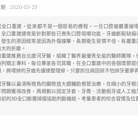
 : 2020-03-23
起全口重建，從來都不是一個容易的療程，一旦口腔被嚴重破
！全口重建通常是針對那些已喪失口腔咀嚼功能、牙齒斷裂缺損
，發生的原因經常是因為外傷撞擊、長期衛生習慣不佳、有嚴重
最大的折磨。
口重建推薦台北康河牙醫，組織了醫界最優秀全能的醫師團隊，
齒列矯正專科，每位專家各司其職，在全口重建中的各個環節提
題，將壞掉的牙齒先儘速整理掉，只要抓住病因就不怕掉牙噩夢
河牙醫以最清晰視角的顯微放大鏡輔助根管治療，在細小的牙根
牙問題獲得改善，再規劃以固定牙套、牙喬、活動假牙或人工植
最初的3D全口斷層掃描協助判斷癥結，考量患者的咬合習慣及位